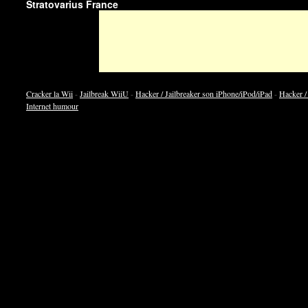
Stratovarius France
Cracker la Wii
-
Jailbreak WiiU
-
Hacker / Jailbreaker son iPhone/iPod/iPad
-
Hacker /
Internet humour