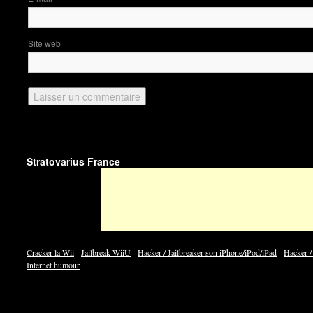
Site web
Stratovarius France
Cracker la Wii
-
Jailbreak WiiU
-
Hacker / Jailbreaker son iPhone/iPod/iPad
-
Hacker /
Internet humour